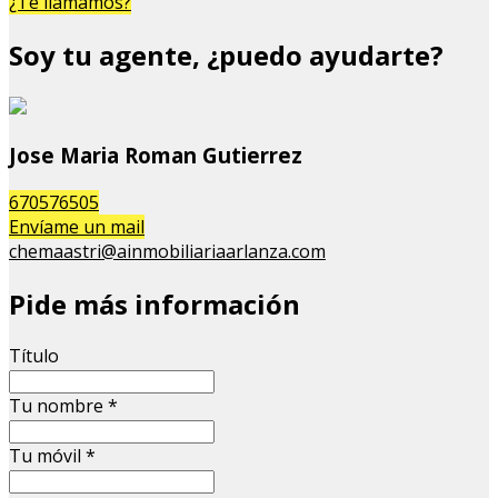
¿Te llamamos?
Soy tu agente, ¿puedo ayudarte?
Jose Maria Roman Gutierrez
670576505
Envíame un mail
chemaastri@ainmobiliariaarlanza.com
Pide más información
Título
Tu nombre
*
Tu móvil
*