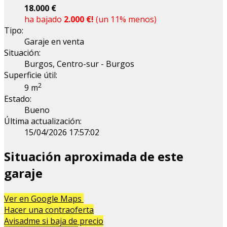
18.000 €
ha bajado
2.000 €!
(un 11% menos)
Tipo:
Garaje en venta
Situación:
Burgos, Centro-sur - Burgos
Superficie útil:
2
9 m
Estado:
Bueno
Última actualización:
15/04/2026 17:57:02
Situación aproximada de este
garaje
Leaflet
| Map data ©
OpenStreetMap
contributors
Ver en Google Maps
+
Hacer una contraoferta
Avisadme si baja de precio
−