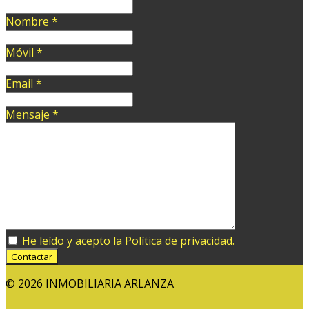
Nombre
*
Móvil
*
Email
*
Mensaje
*
He leído y acepto la
Política de privacidad
.
Contactar
© 2026 INMOBILIARIA ARLANZA