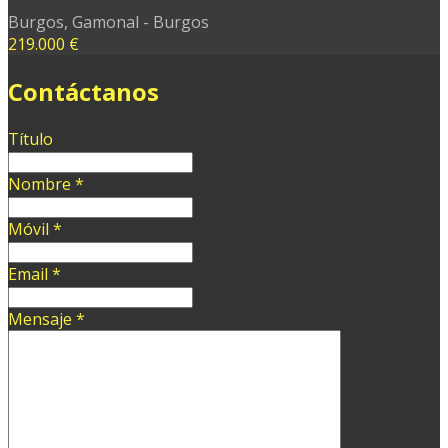
Burgos, Gamonal - Burgos
219.000 €
Contáctanos
Título
Nombre
*
Móvil
*
Email
*
Mensaje
*