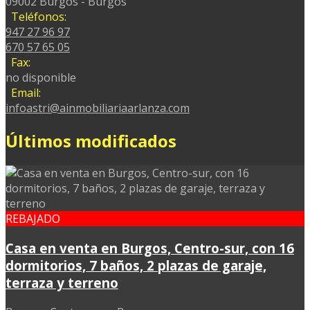
09002 Burgos - Burgos
Teléfonos:
947 27 96 97
670 57 65 05
Fax:
no disponible
Email:
infoastri@ainmobiliariaarlanza.com
Últimos modificados
REBAJADO
Casa en venta en Burgos, Centro-sur, con 16
dormitorios, 7 baños, 2 plazas de garaje,
terraza y terreno