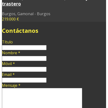
trastero
Burgos, Gamonal - Burgos
219.000 €
Contáctanos
Título
Nombre
*
Móvil
*
Email
*
Mensaje
*