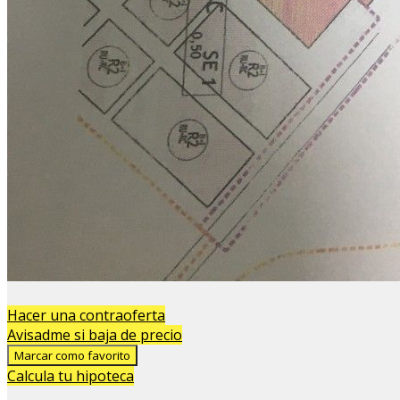
Hacer una contraoferta
Avisadme si baja de precio
Marcar como favorito
Calcula tu hipoteca