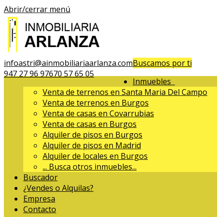
Abrir/cerrar menú
infoastri@ainmobiliariaarlanza.com
Buscamos por ti
947 27 96 97
670 57 65 05
Inmuebles
Venta de terrenos en Santa Maria Del Campo
Venta de terrenos en Burgos
Venta de casas en Covarrubias
Venta de casas en Burgos
Alquiler de pisos en Burgos
Alquiler de pisos en Madrid
Alquiler de locales en Burgos
...
Busca otros inmuebles...
Buscador
¿Vendes o Alquilas?
Empresa
Contacto