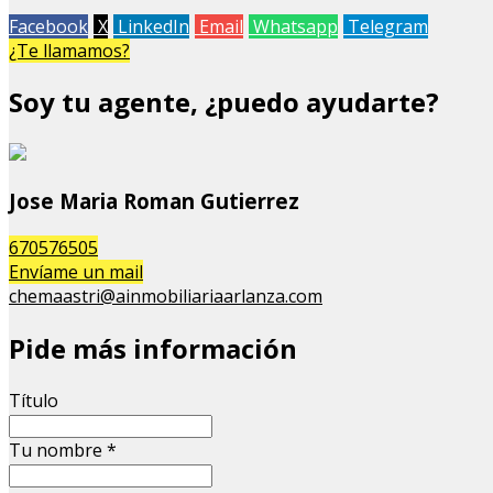
Facebook
X
LinkedIn
Email
Whatsapp
Telegram
¿Te llamamos?
Soy tu agente, ¿puedo ayudarte?
Jose Maria Roman Gutierrez
670576505
Envíame un mail
chemaastri@ainmobiliariaarlanza.com
Pide más información
Título
Tu nombre
*