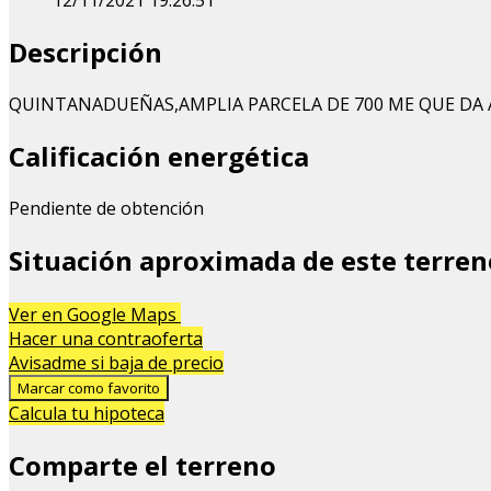
12/11/2021 19:26:51
Descripción
QUINTANADUEÑAS,AMPLIA PARCELA DE 700 ME QUE DA A 
Calificación energética
Pendiente de obtención
Situación aproximada de este terren
Ver en Google Maps
+
Hacer una contraoferta
Avisadme si baja de precio
−
Marcar como favorito
Calcula tu hipoteca
Comparte el terreno