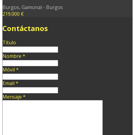
Burgos, Gamonal - Burgos
219.000 €
Contáctanos
Título
Nombre
*
Móvil
*
Email
*
Mensaje
*