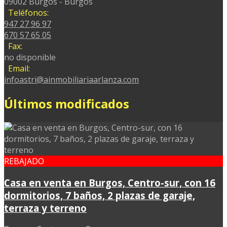
09002 Burgos - Burgos
Teléfonos:
947 27 96 97
670 57 65 05
Fax:
no disponible
Email:
infoastri@ainmobiliariaarlanza.com
Últimos modificados
REBAJADO
Casa en venta en Burgos, Centro-sur, con 16
dormitorios, 7 baños, 2 plazas de garaje,
terraza y terreno