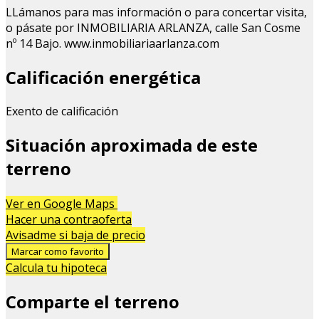
LLámanos para mas información o para concertar visita,
o pásate por INMOBILIARIA ARLANZA, calle San Cosme
nº 14 Bajo. www.inmobiliariaarlanza.com
Calificación energética
Exento de calificación
Situación aproximada de este
terreno
Leaflet
| Map data ©
OpenStreetMap
contributors
Ver en Google Maps
+
Hacer una contraoferta
Avisadme si baja de precio
−
Marcar como favorito
Calcula tu hipoteca
Comparte el terreno