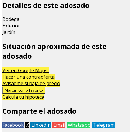
Detalles de este adosado
Bodega
Exterior
Jardín
Situación aproximada de este
adosado
Leaflet
| Map data ©
OpenStreetMap
contributors
Ver en Google Maps
+
Hacer una contraoferta
Avisadme si baja de precio
−
Marcar como favorito
Calcula tu hipoteca
Comparte el adosado
Facebook
X
LinkedIn
Email
Whatsapp
Telegram