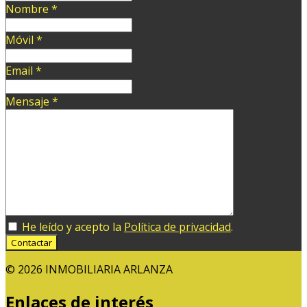
Nombre
*
Móvil
*
Email
*
Mensaje
*
He leído y acepto la
Política de privacidad
.
Contactar
© 2026 INMOBILIARIA ARLANZA
Enlaces de interés