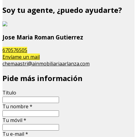
Soy tu agente, ¿puedo ayudarte?
Jose Maria Roman Gutierrez
670576505
Envíame un mail
chemaastri@ainmobiliariaarlanza.com
Pide más información
Título
Tu nombre
*
Tu móvil
*
Tu e-mail
*