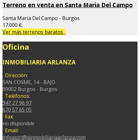
Terreno en venta en Santa Maria Del Campo
Santa Maria Del Campo - Burgos
17.000 €
Ver más terrenos baratos
Oficina
INMOBILIARIA ARLANZA
Dirección:
SAN COSME, 14 - BAJO
09002 Burgos - Burgos
Teléfonos:
947 27 96 97
670 57 65 05
Fax:
no disponible
Email:
infoastri@ainmobiliariaarlanza.com