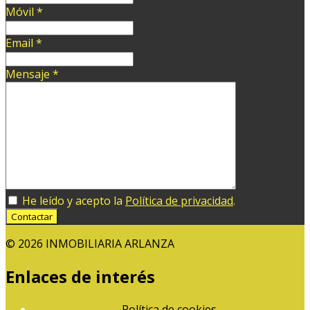
Móvil
*
Email
*
Mensaje
*
He leído y acepto la
Política de privacidad
.
Contactar
© 2026 INMOBILIARIA ARLANZA
Enlaces de interés
Política de cookies